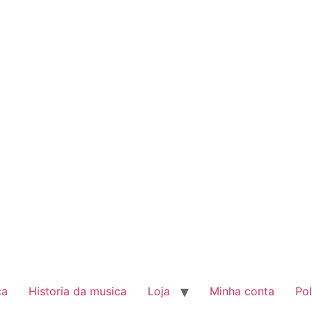
ca
Historia da musica
Loja
Minha conta
Pol